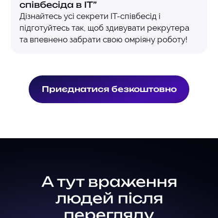
співбесіда в ІТ”
Дізнайтесь усі секрети IT-співбесід і
підготуйтесь так, щоб здивувати рекрутера
та впевнено забрати свою омріяну роботу!
Приєднатися безкоштовно
А тут враження
людей після
перегляду