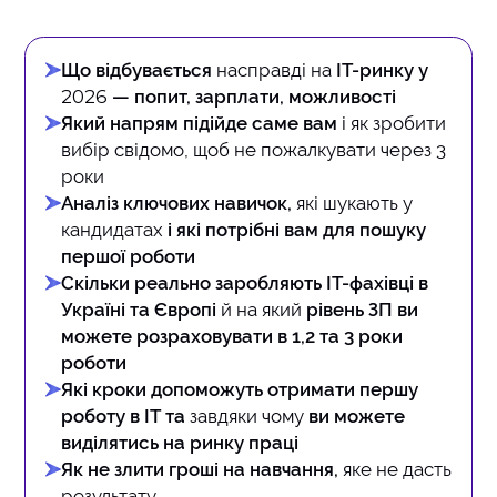
Що відбувається
насправді на
ІТ-ринку у
2026
— попит, зарплати, можливості
Який напрям підійде саме вам
і як зробити
вибір свідомо, щоб не пожалкувати через 3
роки
Аналіз ключових навичок,
які шукають у
кандидатах
і які потрібні вам для пошуку
першої роботи
Скільки реально заробляють IT-фахівці в
Україні та Європі
й на який
рівень ЗП ви
можете розраховувати в 1,2 та 3 роки
роботи
Які кроки допоможуть отримати першу
роботу в IT та
завдяки чому
ви можете
виділятись на ринку праці
Як не злити гроші на навчання,
яке не дасть
результату