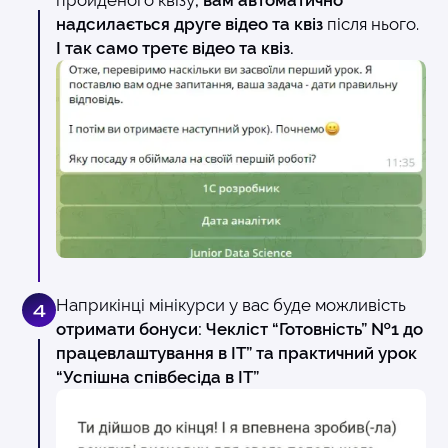
пройденого квізу
, вам автоматично
надсилається друге відео та квіз
після нього.
І так само третє відео та квіз.
Наприкінці мінікурси у вас буде можливість
4
отримати бонуси: Чекліст “Готовність” №1 до
працевлаштування в ІТ” та практичний урок
“Успішна співбесіда в ІТ”