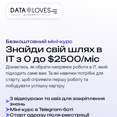
Безкоштовний міні-курс
Знайди свій шлях в
ІТ з 0 до $2500/міс
Дізнаєтесь, як обрати напрямок роботи в IT, який
підходить саме вам. Та які навички потрібні для
старту, щоб отримати першу роботу та
побудувати успішну кар'єру.
3 відеоуроки та квіз для закріплення
знань
Міні-курс в Telegram-боті
Старт одразу після реєстрації